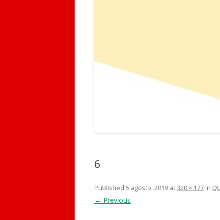
6
Published
5 agosto, 2019
at
320 × 177
in
QU
← Previous