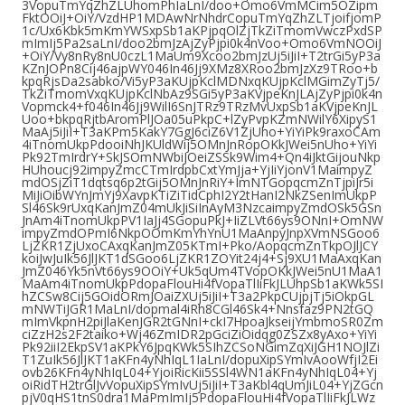
3VopuTmYqZhZLUhomPhIaLnI/doo+Omo6VmMCim5OZipm
FktOOiJ+OiY/VzdHP1MDAwNrNhdrCopuTmYqZhZLTjoifjomP
1c/Ux6Kbk5mKmYWSxpSb1aKPjpqOlZjTkZiTmomVwczPxdSP
mImIj5Pa2saLnI/doo2bmJzAjZyPjpi0k4nVoo+Omo6VmNOOiJ
+OiY/Vy8nRy8nU0czL1MaUm9Xcoo2bmJzUj5iJiI+T2trGi5yP3a
KZnJOPn8Cij46ajpWY046In46Jj9XMz8XRoo2bmJzXz9TRoo+b
kpqRjsDa2sabko/Vi5yP3aKUjpKclMDNxqKUjpKclMGimZyTj5/
TkZiTmomVxqKUjpKclNbAz9SGi5yP3aKVjpeKnJLAjZyPjpi0k4n
Vopmck4+f046In46Jj9WilI6SnJTRz9TRzMvUxpSb1aKVjpeKnJL
Uoo+bkpqRjtbAromPlJOa05uPkpC+lZyPvpKZmNWilY6XipyS1
MaAj5iJiI+T3aKPm5KakY7GgJ6ciZ6V1ZjUho+YiYiPk9raxoCAm
4iTnomUkpPdooiNhJKUldWij5OMnJnRopOKkJWei5nUho+YiYi
Pk92TmIrdrY+SkJSOmNWbiJOeiZSSk9Wim4+Qn4iJktGijouNkp
HUhoucj92impyZmcCTmIrdpbCxtYmJja+YjIiYjonV1MaimpyZ
mdOSjZiT1dqtsq6p2tGij5OMnJnRiY+ImNTGopqcmZnTjpiJr5i
MiJiOibWYnJmYj9XavpKTiZiTidCphI2Y2tHanI2NkZSenImUkpP
Sl46Sk9rUxqKanJmZ04mUkJiSiInAyM3NzcaimpyZmdOSk5GSn
JnAm4iTnomUkpPV1IaJj4SGopuPkJ+IiZLVt66ys9ONnI+OmNW
impyZmdOPmI6NkpOOmKmYhYnU1MaAnpyJnpXVmNSGoo6
LjZKR1ZjUxoCAxqKanJmZ05KTmI+Pko/AopqcmZnTkpOJlJCY
koiJwJuIk56JlJKT1dSGoo6LjZKR1ZOYit24j4+Sj9XU1MaAxqKan
JmZ046Yk5nVt66ys9OOiY+Uk5qUm4TVopOKkJWei5nU1MaA1
MaAm4iTnomUkpPdopaFlouHi4fVopaTlIiFkJLUhpSb1aKWk5SI
hZCSw8Cij5GOidORmJOaiZXUj5iJiI+T3a2PkpCUjpjTj5iOkpGL
mNWTiJGR1MaLnI/dopmal4iRh8CGl46Sk4+Nnsfaz9PN2tGQ
mImVkpnH2piJlaKenJGR2tGNnI+ckI7HpoaJkseijYmbmoSR0Zm
ciZzH2s2F2taiko+Wj46ZmIDR2pGciZiOidqg0ZSZx8yAxo+YiYi
Pk92iiI2EkpSV1aKPkY6JpqKWk5SIhZCSoNGimZqXiJGH1NOJlZi
T1ZuIk56JlJKT1aKFn4yNhIqL1IaLnI/dopuXipSYmIvAooWfjI2Ei
ovb26KFn4yNhIqL04+YjoiRicKii5SSl4WN1aKFn4yNhIqL04+Yj
oiRidTH2trGlJvVopuXipSYmIvUj5iJiI+T3aKbl4qUmJiL04+YjZGcn
pjV0qHS1tnS0dra1MaPmImIj5PdopaFlouHi4fVopaTlIiFkJLWz